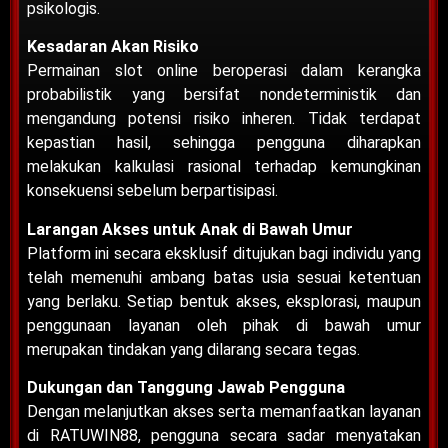
psikologis.
Kesadaran Akan Risiko
Permainan slot online beroperasi dalam kerangka
probabilistik yang bersifat nondeterministik dan
mengandung potensi risiko inheren. Tidak terdapat
kepastian hasil, sehingga pengguna diharapkan
melakukan kalkulasi rasional terhadap kemungkinan
konsekuensi sebelum berpartisipasi.
Larangan Akses untuk Anak di Bawah Umur
Platform ini secara eksklusif ditujukan bagi individu yang
telah memenuhi ambang batas usia sesuai ketentuan
yang berlaku. Setiap bentuk akses, eksplorasi, maupun
penggunaan layanan oleh pihak di bawah umur
merupakan tindakan yang dilarang secara tegas.
Dukungan dan Tanggung Jawab Pengguna
Dengan melanjutkan akses serta memanfaatkan layanan
di RATUWIN88, pengguna secara sadar menyatakan